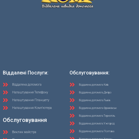
Віддалені Послуги:
Обслуговування:
Віддалена допомога
Віддалена допомога Київ
Налаштування Телефону
Віддалена допомога Дніпро
Налаштування Планшету
Віддалена допомога Львів
Налаштування Комп'ютера
Віддалена допомога Франківськ
Віддалена допомога Тернопіль
Обслуговування
Віддалена допомога Ужгород
Віддалена допомога Полтава
Виклик майстра
Віддалена допомога Херсон