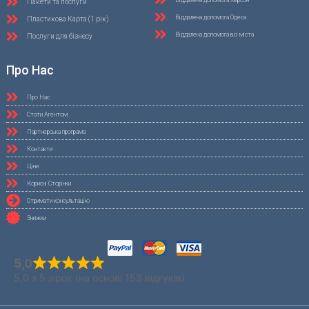
Пакети та послуги
Віддалена допомога Одеса
Пластикова Карта (1 рік)
Віддалена допомога всі міста
Послуги для бізнесу
Про Нас
Про Нас
Стати Агентом
Партнерська програма
Контакти
Ціни
Корисні Сторінки
Отримати консультацію
Знижки
5,0
5,0 з 5 зірок (на основі 153 відгуків)