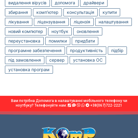
видалення вірусів
допомога
драйвери
збирання
комп'ютер
консультація
купити
лікування
ліцензування
ліцензія
налаштування
новий компютер
ноутбук
оновлення
переустановка
помилки
придбати
програмне забезпечення
продуктивність
підбір
під замовлення
сервер
установка OC
установка програм
Вам потрібна Допомога в налаштуванні мобільного телефону чи
ноутбуку? Телефонуйте нам:
+38(067)722-2221