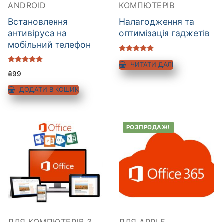
ANDROID
КОМПЮТЕРІВ
Встановлення
Налагодження та
антивіруса на
оптимізація гаджетів
мобільний телефон
Оцінено в
5.00
ЧИТАТИ ДАЛІ
Оцінено в
з 5
₴
99
5.00
з 5
ДОДАТИ В КОШИК
РОЗПРОДАЖ!
ДЛЯ КОМПЮТЕРІВ З
ДЛЯ APPLE