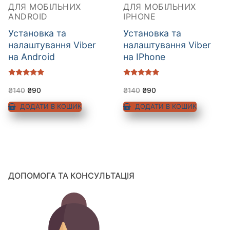
ДЛЯ МОБІЛЬНИХ
ДЛЯ МОБІЛЬНИХ
ANDROID
IPHONE
Установка та
Установка та
налаштування Viber
налаштування Viber
на Android
на IPhone
Оцінено в
Оцінено в
5.00
5.00
₴
140
₴
90
₴
140
₴
90
з 5
з 5
ДОДАТИ В КОШИК
ДОДАТИ В КОШИК
ДОПОМОГА ТА КОНСУЛЬТАЦІЯ