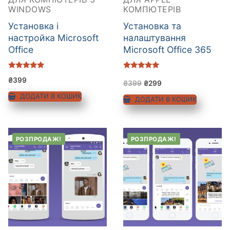
WINDOWS
КОМПЮТЕРІВ
Установка і
Установка та
настройка Microsoft
налаштування
Office
Microsoft Office 365
Оцінено в
Оцінено в
₴
399
5.00
5.00
₴
399
₴
299
з 5
з 5
ДОДАТИ В КОШИК
ДОДАТИ В КОШИК
РОЗПРОДАЖ!
РОЗПРОДАЖ!