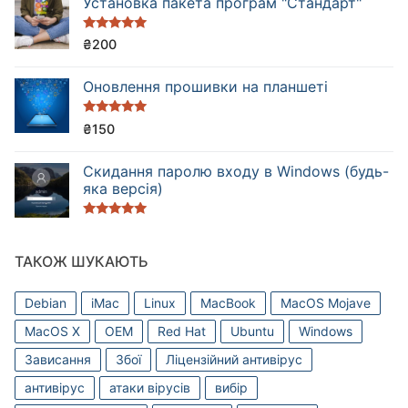
Установка пакета програм "Стандарт"
Оцінено в
₴
200
5.00
з 5
Оновлення прошивки на планшеті
Оцінено в
₴
150
5.00
з 5
Cкидання паролю входу в Windows (будь-
яка версія)
Оцінено в
5.00
з 5
ТАКОЖ ШУКАЮТЬ
Debian
iMac
Linux
MacBook
MacOS Mojave
MacOS X
OEM
Red Hat
Ubuntu
Windows
Зависання
Збої
Ліцензійний антивірус
антивірус
атаки вірусів
вибір