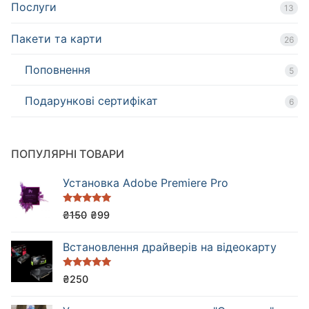
Послуги
13
Пакети та карти
26
Поповнення
5
Подарункові сертифікат
6
ПОПУЛЯРНІ ТОВАРИ
Установка Adobe Premiere Pro
Оцінено в
₴
150
₴
99
5.00
з 5
Встановлення драйверів на відеокарту
Оцінено в
₴
250
5.00
з 5