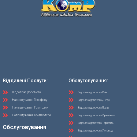
Віддалені Послуги:
Обслуговування:
Віддалена допомога
Віддалена допомога Київ
Налаштування Телефону
Віддалена допомога Дніпро
Налаштування Планшету
Віддалена допомога Львів
Налаштування Комп'ютера
Віддалена допомога Франківськ
Віддалена допомога Тернопіль
Обслуговування
Віддалена допомога Ужгород