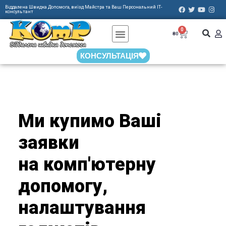
Віддалена Швидка Допомога, виїзд Майстра та Ваш Персональний ІТ-
консультант
0
СТАТИ АГЕНТОМ
₴
0
КОНСУЛЬТАЦІЯ
Ми купимо Ваші
заявки
на комп'ютерну
допомогу,
налаштування