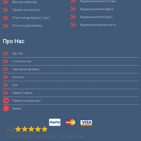
Віддалена допомога Полтава
Виклик майстра
Віддалена допомога Херсон
Пакети та послуги
Віддалена допомога Одеса
Пластикова Карта (1 рік)
Віддалена допомога всі міста
Послуги для бізнесу
Про Нас
Про Нас
Стати Агентом
Партнерська програма
Контакти
Ціни
Корисні Сторінки
Отримати консультацію
Знижки
5,0
5,0 з 5 зірок (на основі 153 відгуків)