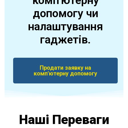
комп'ютерну
допомогу чи
налаштування
гаджетів.
Продати заявку на
комп'ютерну допомогу
Наші Переваги