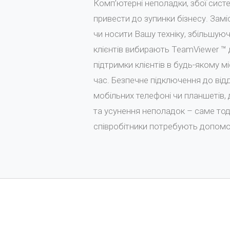
Комп’ютерні неполадки, збої сист
привести до зупинки бізнесу. Зам
чи носити Вашу техніку, збільшуюч
клієнтів вибирають TeamViewer ™ 
підтримки клієнтів в будь-якому міс
час. Безпечне підключення до від
мобільних телефоні чи планшетів, 
та усунення неполадок – саме тоді
співробітники потребують допомо