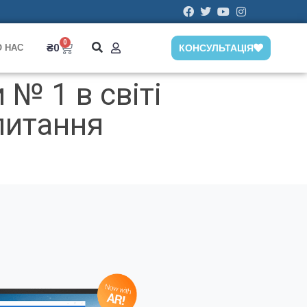
0
₴
0
О НАС
КОНСУЛЬТАЦІЯ
№ 1 в світі
питання