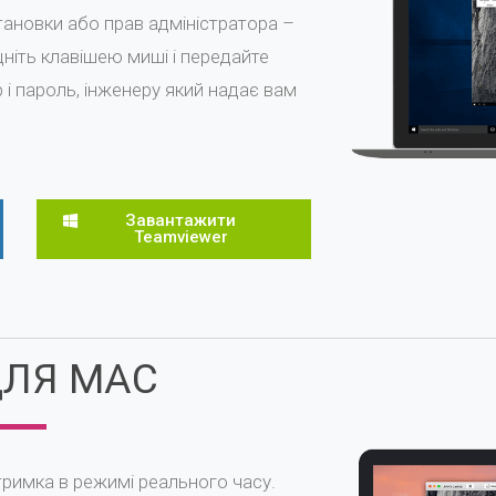
тановки або прав адміністратора –
цніть клавішею миші і передайте
 і пароль, інженеру який надає вам
Завантажити
Teamviewer
ДЛЯ MAC
тримка в режимі реального часу.