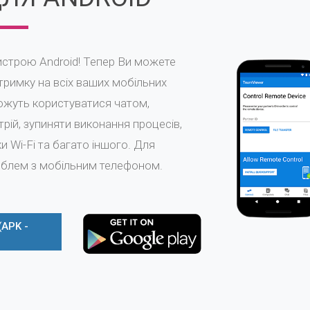
строю Android! Тепер Ви можете
тримку на всіх ваших мобільних
можуть користуватися чатом,
рій, зупиняти виконання процесів,
 Wi-Fi та багато іншого. Для
облем з мобільним телефоном.
(APK -