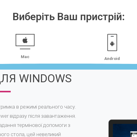
Виберіть Ваш пристрій:
Mac
Android
ДЛЯ WINDOWS
тримка в режимі реального часу.
er відразу після завантаження.
адання термінової допомоги з
ого стола, цей невеликий