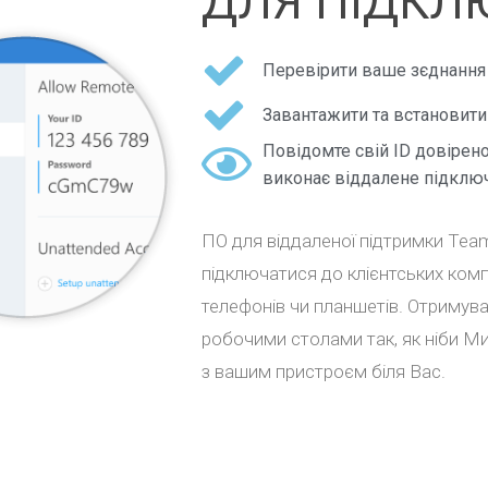
ДЛЯ ПІДКЛ
Перевірити ваше зєднання 
Завантажити та встановити 
Повідомте свій ID довірено
виконає віддалене підклю
ПО для віддаленої підтримки Tea
підключатися до клієнтських комп’
телефонів чи планшетів. Отримува
робочими столами так, як ніби М
з вашим пристроєм біля Вас.