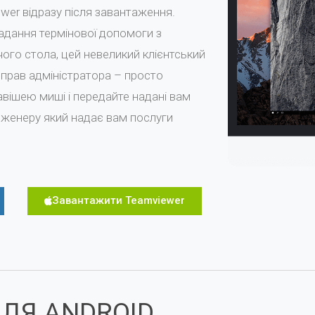
er відразу після завантаження.
адання термінової допомоги з
ого стола, цей невеликий клієнтський
прав адміністратора – просто
лавішею миші і передайте надані вам
інженеру який надає вам послуги
Завантажити Teamviewer
ЛЯ ANDROID