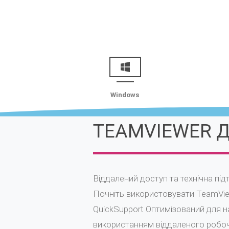
Windows
TEAMVIEWER 
Віддалений доступ та технічна під
Почніть використовувати TeamView
QuickSupport Оптимізований для н
використанням віддаленого робоч