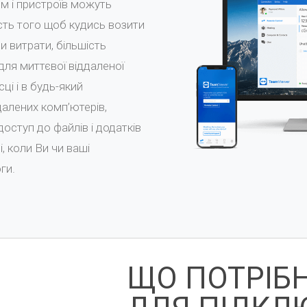
ем і пристроїв можуть
ість того щоб кудись возити
и витрати, більшість
для миттєвої віддаленої
ці і в будь-який
далених комп’ютерів,
доступ до файлів і додатків
, коли Ви чи ваші
ги.
ЩО ПОТРІБН