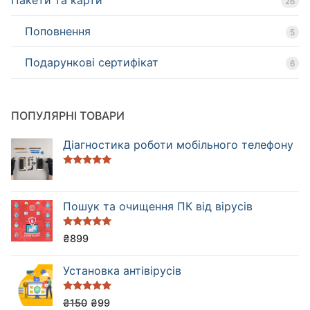
26
Поповнення
5
Подарункові сертифікат
6
ПОПУЛЯРНІ ТОВАРИ
Діагностика роботи мобільного телефону
Оцінено в
5.00
з 5
Пошук та очищення ПК від вірусів
Оцінено в
₴
899
5.00
з 5
Установка антівірусів
Оцінено в
₴
150
₴
99
5.00
з 5