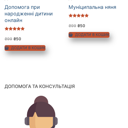
Допомога при
Муніципальна няня
народженні дитини
онлайн
Оцінено в
5.00
₴
99
₴
50
з 5
Оцінено в
ДОДАТИ В КОШИК
5.00
₴
99
₴
50
з 5
ДОДАТИ В КОШИК
ДОПОМОГА ТА КОНСУЛЬТАЦІЯ