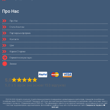
Про Нас
Про Нас
Стати Агентом
Партнерська програма
Контакти
Ціни
Корисні Сторінки
Отримати консультацію
Знижки
5,0
5,0 з 5 зірок (на основі 153 відгуків)
©2018-2020 All rights reserved. Комп'ютерна допомога та віддалене налаштування комп'ютерів, планшетів та мобільних
телефонів Apple IPhone & Android© Передрук або будь-яке інше використання інформації чи матеріалів сайту можливе лише з
письмового дозволу «Правовласника KOMP.UA». Під інформацією маються на увазі всі матеріали, що розміщуються на сайті
– текстові, аудіоматеріали, відеоматеріали, фотографічні, графічні тощо або опубліковані на Сайті.
Створено в Україні з ❤️
Вебсайт