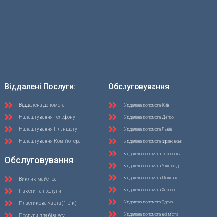
Віддалені Послуги:
Обслуговування:
Віддалена допомога
Віддалена допомога Київ
Налаштування Телефону
Віддалена допомога Дніпро
Налаштування Планшету
Віддалена допомога Львів
Налаштування Комп'ютера
Віддалена допомога Франківськ
Віддалена допомога Тернопіль
Обслуговування
Віддалена допомога Ужгород
Віддалена допомога Полтава
Виклик майстра
Віддалена допомога Херсон
Пакети та послуги
Віддалена допомога Одеса
Пластикова Карта (1 рік)
Віддалена допомога всі міста
Послуги для бізнесу