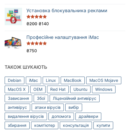
Установка блокувальника реклами
Оцінено в
₴
200
₴
140
5.00
з 5
Професійне налаштування iMac
Оцінено в
₴
750
5.00
з 5
ТАКОЖ ШУКАЮТЬ
Debian
iMac
Linux
MacBook
MacOS Mojave
MacOS X
OEM
Red Hat
Ubuntu
Windows
Зависання
Збої
Ліцензійний антивірус
антивірус
атаки вірусів
вибір
видалення вірусів
допомога
драйвери
збирання
комп'ютер
консультація
купити