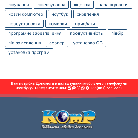
лікування
ліцензування
ліцензія
налаштування
новий компютер
ноутбук
оновлення
переустановка
помилки
придбати
програмне забезпечення
продуктивність
підбір
під замовлення
сервер
установка OC
установка програм
Вам потрібна Допомога в налаштуванні мобільного телефону чи
ноутбуку? Телефонуйте нам:
+38(067)722-2221