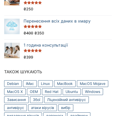
Оцінено в
₴
250
5.00
з 5
Перенесення всіх даних в хмару
Оцінено в
₴
400
₴
350
5.00
з 5
1 година консультації
Оцінено в
₴
399
5.00
з 5
ТАКОЖ ШУКАЮТЬ
Debian
iMac
Linux
MacBook
MacOS Mojave
MacOS X
OEM
Red Hat
Ubuntu
Windows
Зависання
Збої
Ліцензійний антивірус
антивірус
атаки вірусів
вибір
видалення вірусів
допомога
драйвери