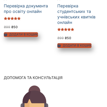
Перевірка документа
Перевірка
про освіту онлайн
студентських та
учнівських квитків
онлайн
Оцінено в
5.00
₴
99
₴
50
з 5
Оцінено в
ДОДАТИ В КОШИК
5.00
₴
99
₴
50
з 5
ДОДАТИ В КОШИК
ДОПОМОГА ТА КОНСУЛЬТАЦІЯ