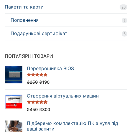
Пакети та карти
26
Поповнення
5
Подарункові сертифікат
6
ПОПУЛЯРНІ ТОВАРИ
Перепрошивка BIOS
Оцінено в
₴
250
₴
190
5.00
з 5
Cтворення віртуальних машин
Оцінено в
₴
450
₴
300
5.00
з 5
Підберемо комплектацію ПК з нуля під
ваші запити