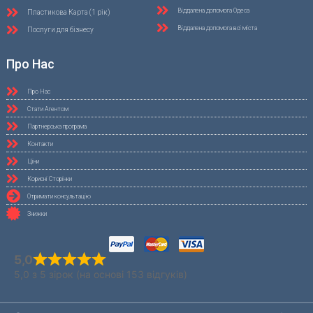
Віддалена допомога Одеса
Пластикова Карта (1 рік)
Віддалена допомога всі міста
Послуги для бізнесу
Про Нас
Про Нас
Стати Агентом
Партнерська програма
Контакти
Ціни
Корисні Сторінки
Отримати консультацію
Знижки
5,0
5,0 з 5 зірок (на основі 153 відгуків)