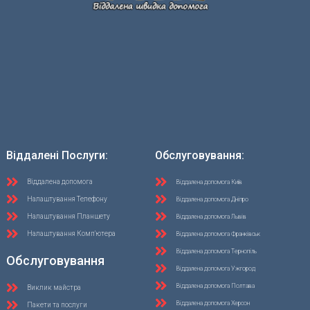
Віддалені Послуги:
Обслуговування:
Віддалена допомога
Віддалена допомога Київ
Налаштування Телефону
Віддалена допомога Дніпро
Налаштування Планшету
Віддалена допомога Львів
Налаштування Комп'ютера
Віддалена допомога Франківськ
Віддалена допомога Тернопіль
Обслуговування
Віддалена допомога Ужгород
Віддалена допомога Полтава
Виклик майстра
Віддалена допомога Херсон
Пакети та послуги