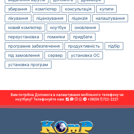
збирання
комп'ютер
консультація
купити
лікування
ліцензування
ліцензія
налаштування
новий компютер
ноутбук
оновлення
переустановка
помилки
придбати
програмне забезпечення
продуктивність
підбір
під замовлення
сервер
установка OC
установка програм
Вам потрібна Допомога в налаштуванні мобільного телефону чи
ноутбуку? Телефонуйте нам:
+38(067)722-2221