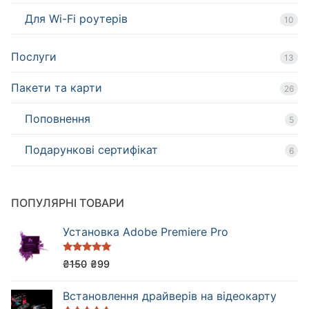
Для Wi-Fi роутерів
10
Послуги
13
Пакети та карти
26
Поповнення
5
Подарункові сертифікат
6
ПОПУЛЯРНІ ТОВАРИ
Установка Adobe Premiere Pro
Оцінено в
₴
150
₴
99
5.00
з 5
Встановлення драйверів на відеокарту