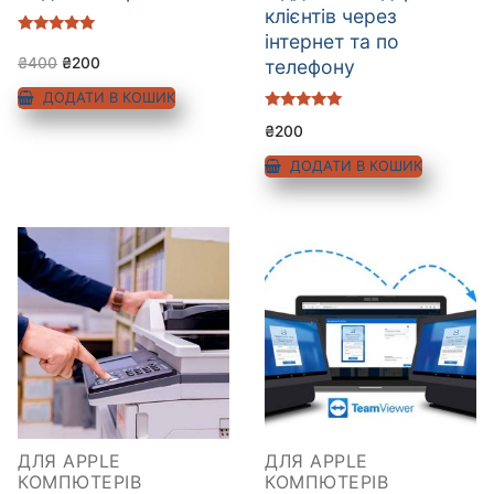
клієнтів через
інтернет та по
Оцінено в
5.00
₴
400
₴
200
телефону
з 5
ДОДАТИ В КОШИК
Оцінено в
₴
200
5.00
з 5
ДОДАТИ В КОШИК
ДЛЯ APPLE
ДЛЯ APPLE
КОМПЮТЕРІВ
КОМПЮТЕРІВ