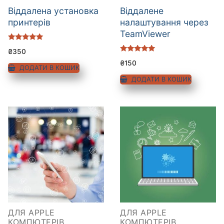
Віддалена установка
Віддалене
принтерів
налаштування через
TeamViewer
Оцінено в
₴
350
5.00
Оцінено в
з 5
₴
150
5.00
ДОДАТИ В КОШИК
з 5
ДОДАТИ В КОШИК
ДЛЯ APPLE
ДЛЯ APPLE
КОМПЮТЕРІВ
КОМПЮТЕРІВ