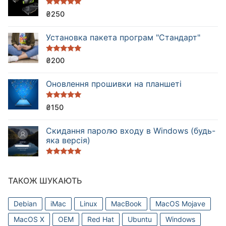
Оцінено в
₴
250
5.00
з 5
Установка пакета програм "Стандарт"
Оцінено в
₴
200
5.00
з 5
Оновлення прошивки на планшеті
Оцінено в
₴
150
5.00
з 5
Cкидання паролю входу в Windows (будь-
яка версія)
Оцінено в
5.00
з 5
ТАКОЖ ШУКАЮТЬ
Debian
iMac
Linux
MacBook
MacOS Mojave
MacOS X
OEM
Red Hat
Ubuntu
Windows