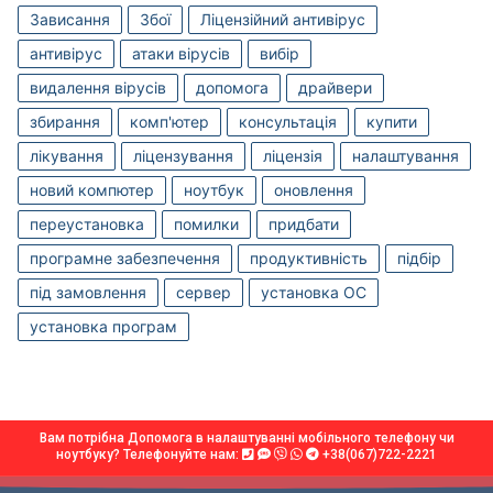
Зависання
Збої
Ліцензійний антивірус
антивірус
атаки вірусів
вибір
видалення вірусів
допомога
драйвери
збирання
комп'ютер
консультація
купити
лікування
ліцензування
ліцензія
налаштування
новий компютер
ноутбук
оновлення
переустановка
помилки
придбати
програмне забезпечення
продуктивність
підбір
під замовлення
сервер
установка OC
установка програм
Вам потрібна Допомога в налаштуванні мобільного телефону чи
ноутбуку? Телефонуйте нам:
+38(067)722-2221