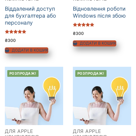
Віддалений доступ
Відновлення роботи
для бухгалтера або
Windows після збою
персоналу
Оцінено в
₴
300
5.00
Оцінено в
з 5
₴
300
5.00
ДОДАТИ В КОШИК
з 5
ДОДАТИ В КОШИК
РОЗПРОДАЖ!
РОЗПРОДАЖ!
ДЛЯ APPLE
ДЛЯ APPLE