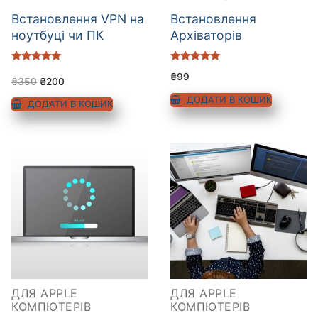
Встановлення VPN на
Встановлення
ноутбуці чи ПК
Архіваторів
Оцінено в
Оцінено в
₴
99
5.00
5.00
₴
350
₴
200
з 5
з 5
ДОДАТИ В КОШИК
ДОДАТИ В КОШИК
ДЛЯ APPLE
ДЛЯ APPLE
КОМПЮТЕРІВ
КОМПЮТЕРІВ