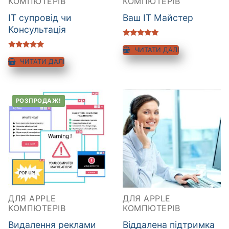
КОМПЮТЕРІВ
КОМПЮТЕРІВ
IT супровід чи
Ваш IT Майстер
Консультація
Оцінено в
5.00
ЧИТАТИ ДАЛІ
Оцінено в
з 5
5.00
ЧИТАТИ ДАЛІ
з 5
РОЗПРОДАЖ!
ДЛЯ APPLE
ДЛЯ APPLE
КОМПЮТЕРІВ
КОМПЮТЕРІВ
Видалення реклами
Віддалена підтримка