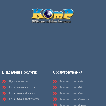
Віддалені Послуги:
Обслуговування:
Віддалена допомога
Віддалена допомога Київ
Налаштування Телефону
Віддалена допомога Дніпро
Налаштування Планшету
Віддалена допомога Львів
Налаштування Комп'ютера
Віддалена допомога Франківськ
Віддалена допомога Тернопіль