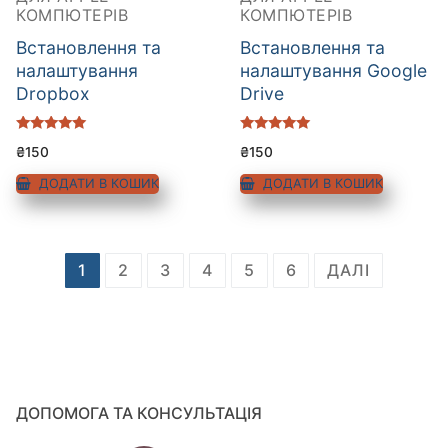
КОМПЮТЕРІВ
КОМПЮТЕРІВ
Встановлення та
Встановлення та
налаштування
налаштування Google
Dropbox
Drive
Оцінено в
Оцінено в
₴
150
₴
150
5.00
5.00
з 5
з 5
ДОДАТИ В КОШИК
ДОДАТИ В КОШИК
1
2
3
4
5
6
ДАЛІ
ДОПОМОГА ТА КОНСУЛЬТАЦІЯ