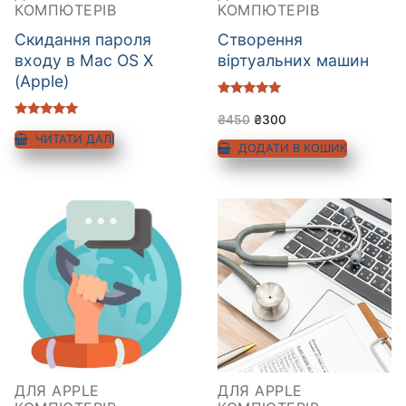
КОМПЮТЕРІВ
КОМПЮТЕРІВ
Cкидання пароля
Cтворення
входу в Mac OS X
віртуальних машин
(Apple)
Оцінено в
5.00
₴
450
₴
300
Оцінено в
з 5
5.00
ЧИТАТИ ДАЛІ
ДОДАТИ В КОШИК
з 5
ДЛЯ APPLE
ДЛЯ APPLE