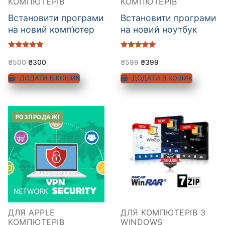
КОМПЮТЕРІВ
КОМПЮТЕРІВ
Встановити програми
Встановити програми
на новий комп’ютер
на новий ноутбук
Оцінено в
Оцінено в
5.00
5.00
₴
500
₴
300
₴
599
₴
399
з 5
з 5
ДОДАТИ В КОШИК
ДОДАТИ В КОШИК
РОЗПРОДАЖ!
ДЛЯ APPLE
ДЛЯ КОМПЮТЕРІВ З
КОМПЮТЕРІВ
WINDOWS