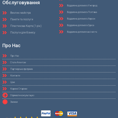
Обслуговування
Віддалена допомога Ужгород
Віддалена допомога Полтава
Виклик майстра
Віддалена допомога Херсон
Пакети та послуги
Віддалена допомога Одеса
Пластикова Карта (1 рік)
Віддалена допомога всі міста
Послуги для бізнесу
Про Нас
Про Нас
Стати Агентом
Партнерська програма
Контакти
Ціни
Корисні Сторінки
Отримати консультацію
Знижки