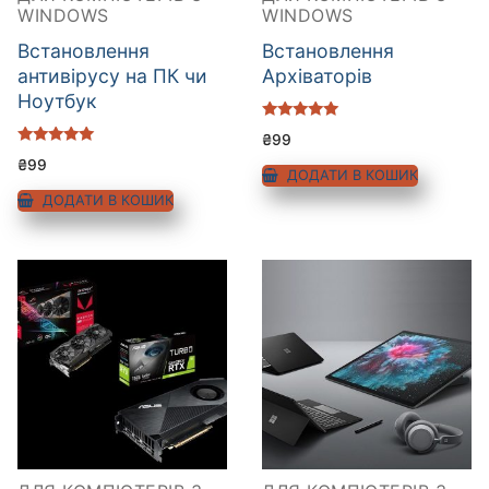
WINDOWS
WINDOWS
Встановлення
Встановлення
антивірусу на ПК чи
Архіваторів
Ноутбук
Оцінено в
₴
99
5.00
Оцінено в
з 5
₴
99
5.00
ДОДАТИ В КОШИК
з 5
ДОДАТИ В КОШИК