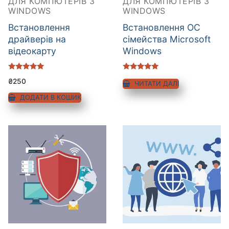
ДЛЯ КОМПЮТЕРІВ З
ДЛЯ КОМПЮТЕРІВ З
WINDOWS
WINDOWS
Встановлення
Встановлення ОС
драйверів на
сімейства Microsoft
відеокарту
Windows
Оцінено в
Оцінено в
₴
250
5.00
5.00
ЧИТАТИ ДАЛІ
з 5
з 5
ДОДАТИ В КОШИК