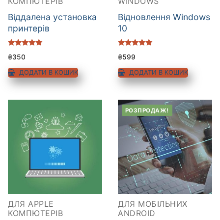
КОМПЮТЕРІВ
WINDOWS
Віддалена установка
Відновлення Windows
принтерів
10
Оцінено в
Оцінено в
₴
350
₴
599
5.00
5.00
з 5
з 5
ДОДАТИ В КОШИК
ДОДАТИ В КОШИК
РОЗПРОДАЖ!
ДЛЯ APPLE
ДЛЯ МОБІЛЬНИХ
КОМПЮТЕРІВ
ANDROID