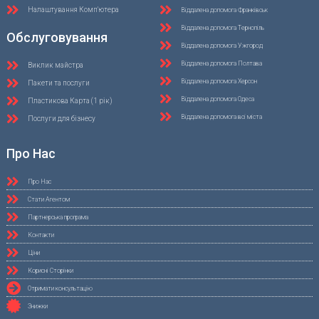
Налаштування Комп'ютера
Віддалена допомога Франківськ
Віддалена допомога Тернопіль
Обслуговування
Віддалена допомога Ужгород
Віддалена допомога Полтава
Виклик майстра
Віддалена допомога Херсон
Пакети та послуги
Віддалена допомога Одеса
Пластикова Карта (1 рік)
Віддалена допомога всі міста
Послуги для бізнесу
Про Нас
Про Нас
Стати Агентом
Партнерська програма
Контакти
Ціни
Корисні Сторінки
Отримати консультацію
Знижки