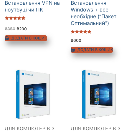
Встановлення VPN на
Встановлення
ноутбуці чи ПК
Windows + все
необхідне (“Пакет
Оптимальний”)
Оцінено в
5.00
₴
350
₴
200
з 5
Оцінено в
ДОДАТИ В КОШИК
₴
600
5.00
з 5
ДОДАТИ В КОШИК
ДЛЯ КОМПЮТЕРІВ З
ДЛЯ КОМПЮТЕРІВ З