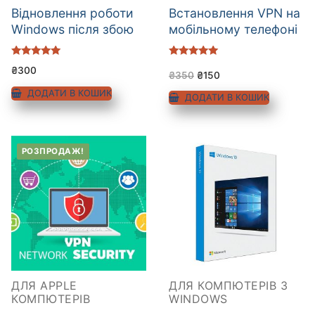
Відновлення роботи
Встановлення VPN на
Windows після збою
мобільному телефоні
Оцінено в
Оцінено в
₴
300
5.00
5.00
₴
350
₴
150
з 5
з 5
ДОДАТИ В КОШИК
ДОДАТИ В КОШИК
РОЗПРОДАЖ!
ДЛЯ APPLE
ДЛЯ КОМПЮТЕРІВ З
КОМПЮТЕРІВ
WINDOWS