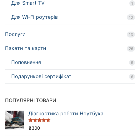
Для Smart TV
1
Для Wi-Fi роутерів
10
Послуги
13
Пакети та карти
26
Поповнення
5
Подарункові сертифікат
6
ПОПУЛЯРНІ ТОВАРИ
Діагностика роботи Ноутбука
Оцінено в
₴
300
5.00
з 5