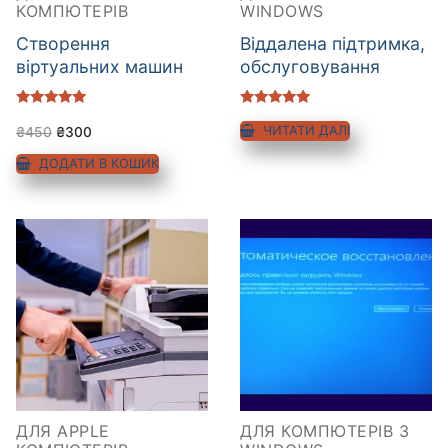
КОМПЮТЕРІВ
WINDOWS
Cтворення
Віддалена підтримка,
віртуальних машин
обслуговування
Оцінено в
Оцінено в
5.00
5.00
ЧИТАТИ ДАЛІ
₴
450
₴
300
з 5
з 5
ДОДАТИ В КОШИК
ДЛЯ APPLE
ДЛЯ КОМПЮТЕРІВ З