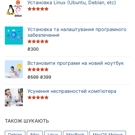
Установка Linux (Ubuntu, Debian, etc)
Оцінено в
5.00
з 5
Установка та налаштування програмного
забезпечення
Оцінено в
₴
300
5.00
з 5
Встановити програми на новий ноутбук
Оцінено в
₴
599
₴
399
5.00
з 5
Усунення несправностей комп'ютера
Оцінено в
5.00
з 5
ТАКОЖ ШУКАЮТЬ
Debian
iMac
Linux
MacBook
MacOS Mojave