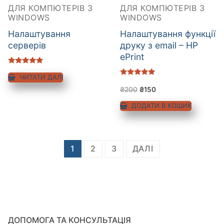
ДЛЯ КОМПЮТЕРІВ З
ДЛЯ КОМПЮТЕРІВ З
WINDOWS
WINDOWS
Налаштування
Налаштування функції
серверів
друку з email – HP
ePrint
Оцінено в
5.00
ЧИТАТИ ДАЛІ
Оцінено в
з 5
5.00
₴
200
₴
150
з 5
ДОДАТИ В КОШИК
1
2
3
ДАЛІ
ДОПОМОГА ТА КОНСУЛЬТАЦІЯ