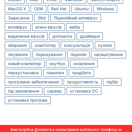
MacOS X
OEM
Red Hat
Ubuntu
Windows
Зависання
Збої
Ліцензійний антивірус
антивірус
атаки вірусів
вибір
видалення вірусів
допомога
драйвери
збирання
комп'ютер
консультація
купити
лікування
ліцензування
ліцензія
налаштування
новий компютер
ноутбук
оновлення
переустановка
помилки
придбати
програмне забезпечення
продуктивність
підбір
під замовлення
сервер
установка OC
установка програм
Вам потрібна Допомога в налаштуванні мобільного телефону чи