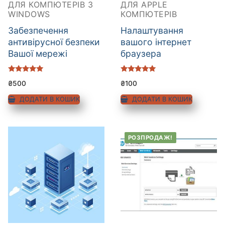
ДЛЯ КОМПЮТЕРІВ З
ДЛЯ APPLE
WINDOWS
КОМПЮТЕРІВ
Забезпечення
Налаштування
антивірусної безпеки
вашого інтернет
Вашої мережі
браузера
Оцінено в
Оцінено в
₴
500
₴
100
5.00
5.00
з 5
з 5
ДОДАТИ В КОШИК
ДОДАТИ В КОШИК
РОЗПРОДАЖ!