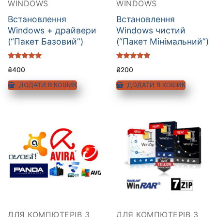
WINDOWS
WINDOWS
Встановлення
Встановлення
Windows + драйвери
Windows чистий
(“Пакет Базовий”)
(“Пакет Мінімальний”)
Оцінено в
Оцінено в
₴
400
₴
200
5.00
5.00
з 5
з 5
ДОДАТИ В КОШИК
ДОДАТИ В КОШИК
ДЛЯ КОМПЮТЕРІВ З
ДЛЯ КОМПЮТЕРІВ З