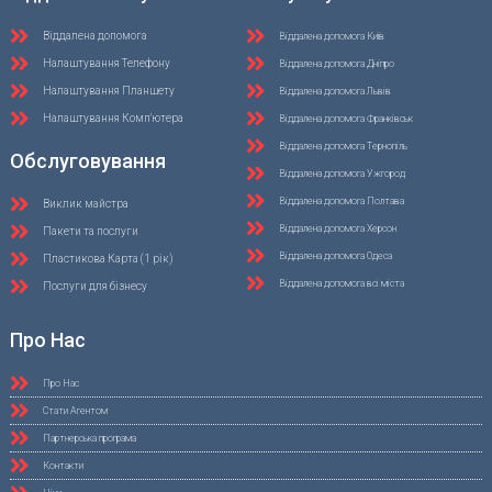
Віддалена допомога
Віддалена допомога Київ
Налаштування Телефону
Віддалена допомога Дніпро
Налаштування Планшету
Віддалена допомога Львів
Налаштування Комп'ютера
Віддалена допомога Франківськ
Віддалена допомога Тернопіль
Обслуговування
Віддалена допомога Ужгород
Віддалена допомога Полтава
Виклик майстра
Віддалена допомога Херсон
Пакети та послуги
Віддалена допомога Одеса
Пластикова Карта (1 рік)
Віддалена допомога всі міста
Послуги для бізнесу
Про Нас
Про Нас
Стати Агентом
Партнерська програма
Контакти