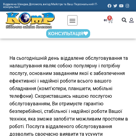
Віддалена Швидка Допомога, виїзд Майстра та Ваш Персональний ІТ-
консультант
0
СТАТИ АГЕНТОМ
₴
0
КОНСУЛЬТАЦІЯ
На сьогоднішній день віддалене обслуговування та
налаштування являє собою популярну і потрібну
послугу, основним завданням якої є забезпечення
ефективної і надійної роботи всього вашого
обладнання (комп’ютери, планшети, мобільні
телефони). Скориставшись нашою послугою
обслуговуванням, Ви отримуєте гарантію
безперебійної, стабільної і надійної роботи Вашої
техніки, яка зможе запобігти можливим простоям в
роботі. Послуга віддаленого обслуговування
дозволить своєчасно виявити та усунути