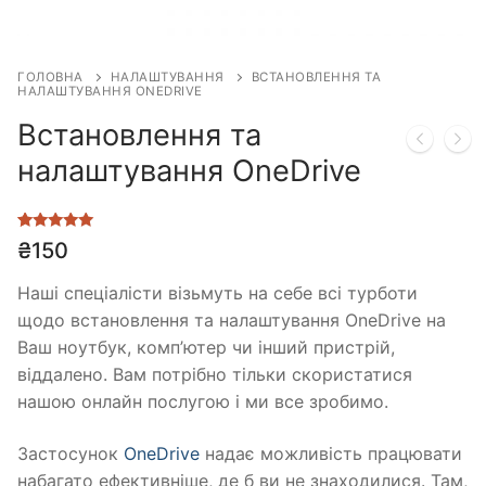
ГОЛОВНА
НАЛАШТУВАННЯ
ВСТАНОВЛЕННЯ ТА
НАЛАШТУВАННЯ ONEDRIVE
Встановлення та
налаштування OneDrive
Рейтинг
1
₴
150
5.00
з 5 на
основі
опитування
Наші спеціалісти візьмуть на себе всі турботи
покупця
щодо встановлення та налаштування OneDrive на
Ваш ноутбук, комп’ютер чи інший пристрій,
віддалено. Вам потрібно тільки скористатися
нашою онлайн послугою і ми все зробимо.
Застосунок
OneDrive
надає можливість працювати
набагато ефективніше, де б ви не знаходилися. Там,