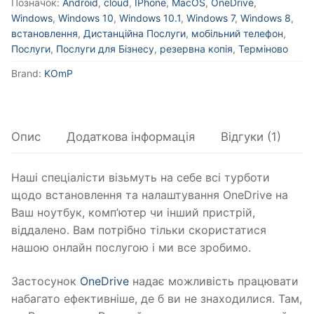
Позначок:
Android
,
cloud
,
IPhone
,
MacOS
,
OneDrive
,
Windows
,
Windows 10
,
Windows 10.1
,
Windows 7
,
Windows 8
,
встановлення
,
Дистанційна Послуги
,
мобільний телефон
,
Послуги
,
Послуги для Бізнесу
,
резервна копія
,
Терміново
Brand:
KOmP
Опис
Додаткова інформація
Відгуки (1)
Наші спеціалісти візьмуть на себе всі турботи
щодо встановлення та налаштування OneDrive на
Ваш ноутбук, комп’ютер чи інший пристрій,
віддалено. Вам потрібно тільки скористатися
нашою онлайн послугою і ми все зробимо.
Застосунок
OneDrive
надає можливість працювати
набагато ефективніше, де б ви не знаходилися. Там,