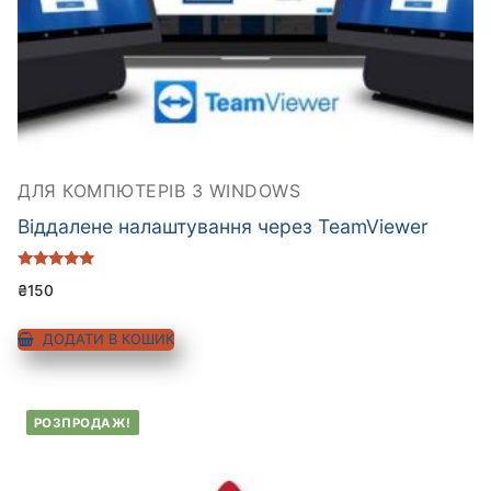
ДЛЯ КОМПЮТЕРІВ З WINDOWS
Віддалене налаштування через TeamViewer
Оцінено в
₴
150
5.00
з 5
ДОДАТИ В КОШИК
РОЗПРОДАЖ!