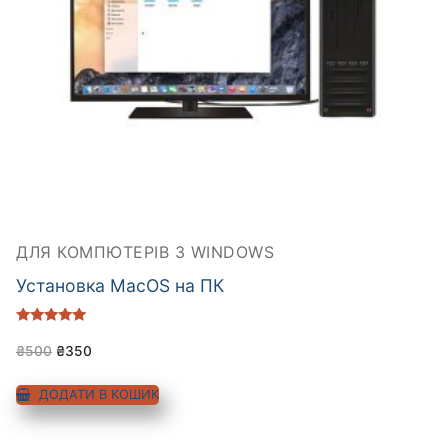
ДЛЯ КОМПЮТЕРІВ З WINDOWS
Установка MacOS на ПК
Оцінено в
5.00
₴
500
₴
350
з 5
ДОДАТИ В КОШИК