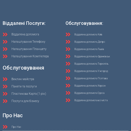
Віддалені Послуги:
Обслуговування:
Віддалена допомога
Віддалена допомога Київ
Налаштування Телефону
Віддалена допомога Дніпро
Налаштування Планшету
Віддалена допомога Львів
Налаштування Комп'ютера
Віддалена допомога Франківськ
Віддалена допомога Тернопіль
Обслуговування
Віддалена допомога Ужгород
Віддалена допомога Полтава
Виклик майстра
Віддалена допомога Херсон
Пакети та послуги
Віддалена допомога Одеса
Пластикова Карта (1 рік)
Віддалена допомога всі міста
Послуги для бізнесу
Про Нас
Про Нас