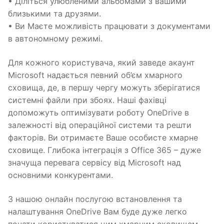
• Діліться улюбленими альбомами з вашими
близькими та друзями.
• Ви Маєте можливість працювати з документами
в автономному режимі.
Для кожного користувача, який заведе акаунт
Microsoft надається певний об’єм хмарного
сховища, де, в першу чергу можуть зберігатися
системні файли при збоях. Наші фахівці
допоможуть оптимізувати роботу OneDrive в
залежності від операційної системи та решти
факторів. Ви отримаєте Ваше особисте хмарне
сховище. Глибока інтеграція з Office 365 – дуже
значуща перевага сервісу від Microsoft над
основними конкурентами.
З нашою онлайн послугою встановлення та
налаштування OneDrive Вам буде дуже легко
почати користуватися цим хмарним сховищем,