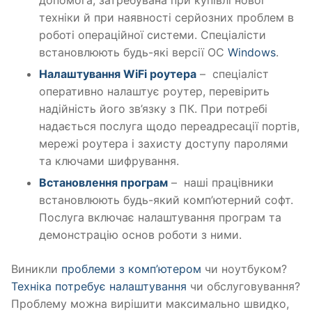
допомога, затребувана при купівлі нової
техніки й при наявності серйозних проблем в
роботі операційної системи. Спеціалісти
встановлюють будь-які версії ОС
Windows
.
Налаштування WiFi роутера
– спеціаліст
оперативно налаштує роутер, перевірить
надійність його зв’язку з ПК. При потребі
надається послуга щодо переадресації портів,
мережі роутера і захисту доступу паролями
та ключами шифрування.
Встановлення програм
– наші працівники
встановлюють будь-який комп’ютерний софт.
Послуга включає налаштування програм та
демонстрацію основ роботи з ними.
Виникли
проблеми з комп’ютером
чи ноутбуком?
Техніка потребує налаштування
чи обслуговування?
Проблему можна вирішити максимально швидко,