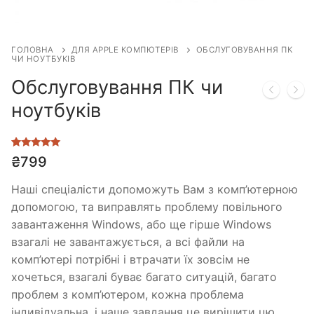
ГОЛОВНА
ДЛЯ APPLE КОМПЮТЕРІВ
ОБСЛУГОВУВАННЯ ПК
ЧИ НОУТБУКІВ
Обслуговування ПК чи
ноутбуків
Рейтинг
1
₴
799
5.00
з 5 на
основі
опитування
Наші спеціалісти допоможуть Вам з комп’ютерною
покупця
допомогою, та виправлять проблему повільного
завантаження Windows, або ще гірше Windows
взагалі не завантажується, а всі файли на
комп’ютері потрібні і втрачати їх зовсім не
хочеться, взагалі буває багато ситуацій, багато
проблем з комп’ютером, кожна проблема
індивідуальна, і наше завдання це вирішити цю