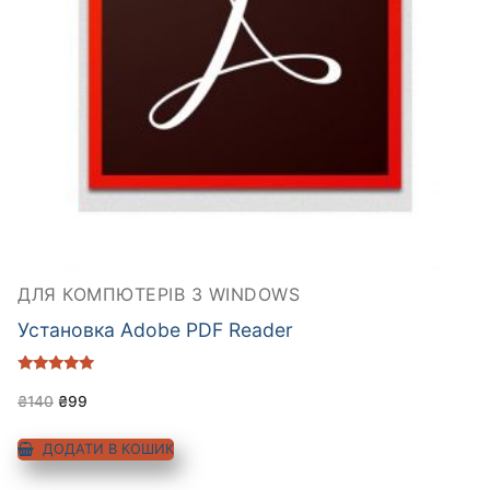
ДЛЯ КОМПЮТЕРІВ З WINDOWS
Установка Adobe PDF Reader
Оцінено в
5.00
₴
140
₴
99
з 5
ДОДАТИ В КОШИК