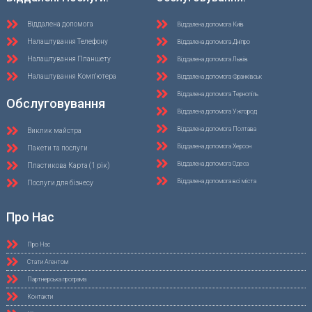
Віддалена допомога
Віддалена допомога Київ
Налаштування Телефону
Віддалена допомога Дніпро
Налаштування Планшету
Віддалена допомога Львів
Налаштування Комп'ютера
Віддалена допомога Франківськ
Віддалена допомога Тернопіль
Обслуговування
Віддалена допомога Ужгород
Віддалена допомога Полтава
Виклик майстра
Віддалена допомога Херсон
Пакети та послуги
Віддалена допомога Одеса
Пластикова Карта (1 рік)
Віддалена допомога всі міста
Послуги для бізнесу
Про Нас
Про Нас
Стати Агентом
Партнерська програма
Контакти