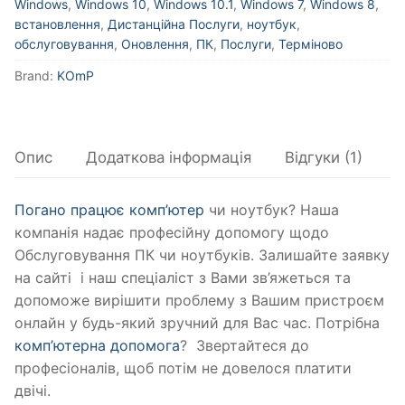
Windows
,
Windows 10
,
Windows 10.1
,
Windows 7
,
Windows 8
,
встановлення
,
Дистанційна Послуги
,
ноутбук
,
обслуговування
,
Оновлення
,
ПК
,
Послуги
,
Терміново
Brand:
KOmP
Опис
Додаткова інформація
Відгуки (1)
Погано працює комп’ютер
чи ноутбук? Наша
компанія надає професійну допомогу щодо
Обслуговування ПК чи ноутбуків. Залишайте заявку
на сайті і наш спеціаліст з Вами зв’яжеться та
допоможе вирішити проблему з Вашим пристроєм
онлайн у будь-який зручний для Вас час. Потрібна
комп’ютерна допомога
? Звертайтеся до
професіоналів, щоб потім не довелося платити
двічі.