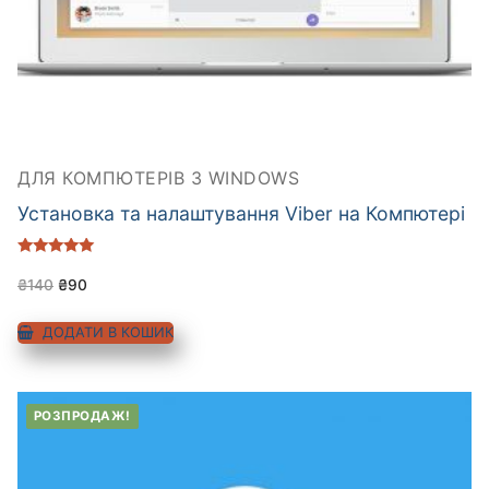
ДЛЯ КОМПЮТЕРІВ З WINDOWS
Установка та налаштування Viber на Компютері
Оцінено в
5.00
₴
140
₴
90
з 5
ДОДАТИ В КОШИК
РОЗПРОДАЖ!