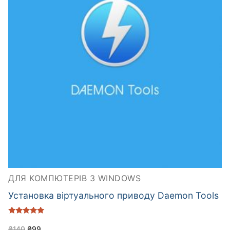
ДЛЯ КОМПЮТЕРІВ З WINDOWS
Установка віртуального приводу Daemon Tools
Оцінено в
5.00
₴
140
₴
99