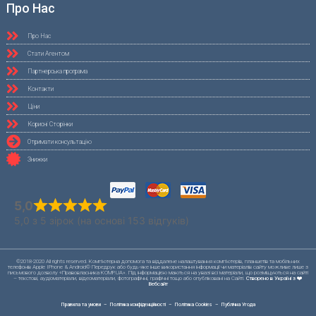
Про Нас
Про Нас
Стати Агентом
Партнерська програма
Контакти
Ціни
Корисні Сторінки
Отримати консультацію
Знижки
5,0
5,0 з 5 зірок (на основі 153 відгуків)
©2018-2020 All rights reserved. Комп'ютерна допомога та віддалене налаштування комп'ютерів, планшетів та мобільних
телефонів Apple IPhone & Android© Передрук або будь-яке інше використання інформації чи матеріалів сайту можливе лише з
письмового дозволу «Правовласника KOMP.UA». Під інформацією маються на увазі всі матеріали, що розміщуються на сайті
– текстові, аудіоматеріали, відеоматеріали, фотографічні, графічні тощо або опубліковані на Сайті.
Створено в Україні з ❤️
Вебсайт
Правила та умови
–
Політика конфіденційності
–
Політика Cookies
–
Публічна Угода