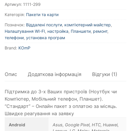
Артикул:
1111-299
Категорія:
Пакети та карти
Позначок:
Віддалені послуги
,
комп'ютерний майстер
,
Налаштування WI-FI
,
настройка
,
Планшети
,
ремонт
,
телефони
,
установка програм
Brand:
KOmP
Опис
Додаткова інформація
Відгуки (1)
Підтримка до 3-х Ваших пристроїв (Ноутбук чи
Комп’ютер, Мобільний телефон, Планшет).
“Стандарт” – Онлайн пакет з оплатою за місяць.
Швидке реагування на заявку
Android
Asus, Google Pixel, HTC, Huawei,
Lenovo, LG, Meizu, Motorola