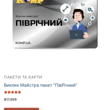
ПАКЕТИ ТА КАРТИ
Виклик Майстра пакет “ПівРічний”
Оцінено в
₴
17,999
5.00
з 5