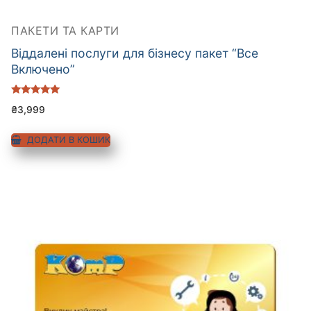
ПАКЕТИ ТА КАРТИ
Віддалені послуги для бізнесу пакет “Все
Включено”
Оцінено в
₴
3,999
5.00
з 5
ДОДАТИ В КОШИК