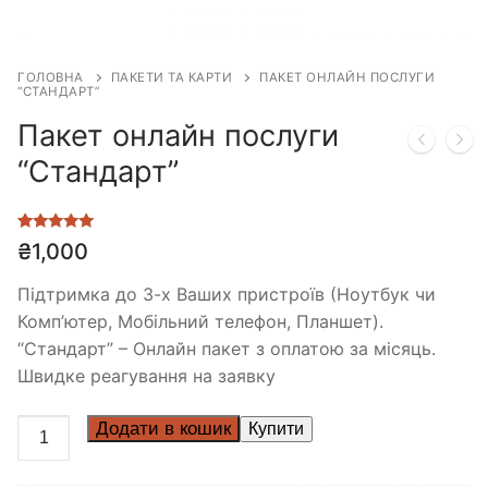
ГОЛОВНА
ПАКЕТИ ТА КАРТИ
ПАКЕТ ОНЛАЙН ПОСЛУГИ
“СТАНДАРТ”
Пакет онлайн послуги
“Стандарт”
Рейтинг
1
₴
1,000
5.00
з 5 на
основі
опитування
Підтримка до 3-х Ваших пристроїв (Ноутбук чи
покупця
Комп’ютер, Мобільний телефон, Планшет).
“Стандарт” – Онлайн пакет з оплатою за місяць.
Швидке реагування на заявку
Додати в кошик