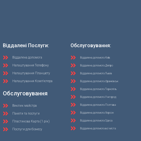
Віддалені Послуги:
Обслуговування:
Віддалена допомога
Віддалена допомога Київ
Налаштування Телефону
Віддалена допомога Дніпро
Налаштування Планшету
Віддалена допомога Львів
Налаштування Комп'ютера
Віддалена допомога Франківськ
Віддалена допомога Тернопіль
Обслуговування
Віддалена допомога Ужгород
Віддалена допомога Полтава
Виклик майстра
Віддалена допомога Херсон
Пакети та послуги
Віддалена допомога Одеса
Пластикова Карта (1 рік)
Віддалена допомога всі міста
Послуги для бізнесу