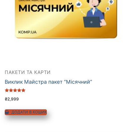
ПАКЕТИ ТА КАРТИ
Виклик Майстра пакет “Місячний”
Оцінено в
₴
2,999
5.00
з 5
ДОДАТИ В КОШИК