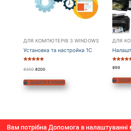
ДЛЯ КОМПЮТЕРІВ З WINDOWS
ДЛЯ К
Установка та настройка 1C
Налашт
Оцінено в
Оцінено в
₴
99
5.00
5.00
₴
300
₴
200
з 5
з 5
ДОДА
ДОДАТИ В КОШИК
Вам потрібна Допомога в налаштуванні 