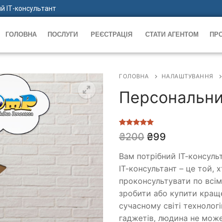
й ІТ-консультант
ГОЛОВНА
ПОСЛУГИ
РЕЄСТРАЦІЯ
СТАТИ АГЕНТОМ
ПР
ГОЛОВНА
НАЛАШТУВАННЯ
Персональни
🔍
Рейтинг
1
₴
200
₴
99
5.00
з 5 на
основі
опитування
Вам потрібний ІТ-консуль
покупця
ІТ-консультант – це той,
проконсультувати по всім
зробити або купити краще
сучасному світі технологі
гаджетів, людина не може