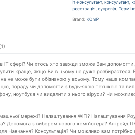
іт-консультант
,
консультант
,
к
реєстрація
,
супровід
,
Термін
Brand:
KOmP
(1)
 в ІТ сфері? Чи хтось хто завжди зможе Вам допомогти,
купити краще, якщо Ви в цьому не дуже розбираєтеся. В 
дина не може бути обізнаною у всьому. Тому наша комп
тацію, пораду чи допомогти з будь-якою технікою та ви
фону, ноутбука чи видалити з нього віруси? Чи можлив
омашньої мережі? Налаштування WiFi? Налаштування Ро
а? Допомога з вибором нового комп’ютера? Апгрейд П
ля Навчання? Консультація? Чи можливо вам потрібно 