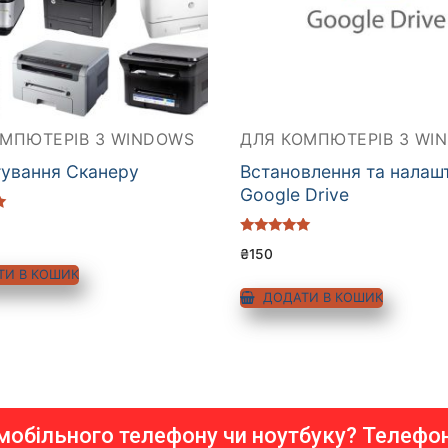
ОМПЮТЕРІВ З WINDOWS
ДЛЯ КОМПЮТЕРІВ З WI
ування Сканеру
Встановлення та налаш
Google Drive
Оцінено в
₴
150
5.00
з 5
ТИ В КОШИК
ДОДАТИ В КОШИК
мобільного телефону чи ноутбуку? Телефо