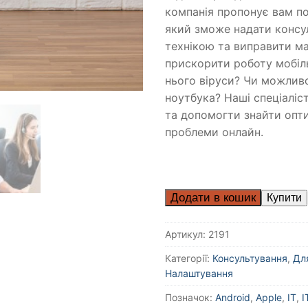
компанія пропонує вам по
який зможе надати консу
технікою та виправити ма
прискорити роботу мобіль
нього віруси? Чи можлив
ноутбука? Наші спеціаліст
та допомогти знайти опт
проблеми онлайн.
Додати в кошик
Артикул:
2191
Категорії:
Консультування
,
Дл
Налаштування
Позначок:
Android
,
Apple
,
IT
,
I