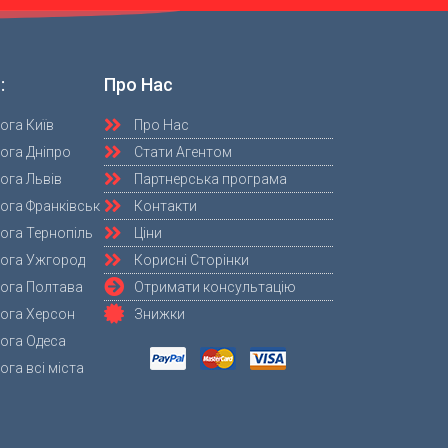
:
Про Нас
ога Київ
Про Нас
ога Дніпро
Стати Агентом
ога Львів
Партнерська програма
ога Франківськ
Контакти
ога Тернопіль
Ціни
мога Ужгород
Корисні Сторінки
мога Полтава
Отримати консультацію
мога Херсон
Знижки
ога Одеса
ога всі міста