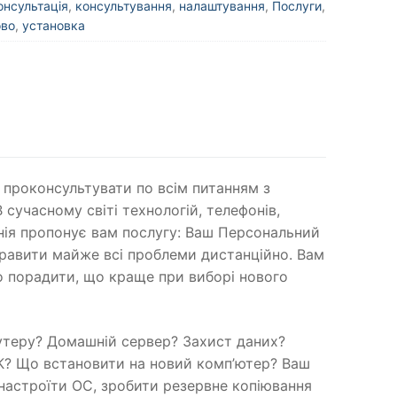
онсультація
,
консультування
,
налаштування
,
Послуги
,
ово
,
установка
 проконсультувати по всім питанням з
сучасному світі технологій, телефонів,
анія пропонує вам послугу: Ваш Персональний
правити майже всі проблеми дистанційно. Вам
о порадити, що краще при виборі нового
утеру? Домашній сервер? Захист даних?
К? Що встановити на новий комп’ютер? Ваш
настроїти ОС, зробити резервне копіювання