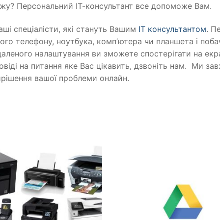
жу? Персональний ІТ-консультант все допоможе Вам.
ші спеціалісти, які стануть Вашим
ІТ консультантом
. П
ого телефону, ноутбука, комп’ютера чи планшета і поба
ддаленого налаштування ви зможете спостерігати на ек
віді на питання яке Вас цікавить, дзвоніть нам. Ми завж
ирішення вашої проблеми онлайн.