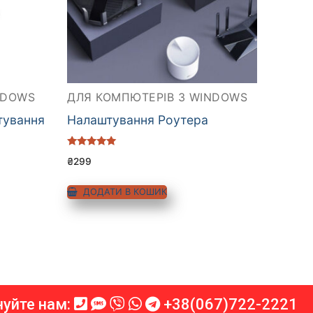
NDOWS
ДЛЯ КОМПЮТЕРІВ З WINDOWS
тування
Налаштування Роутера
Оцінено в
₴
299
5.00
з 5
ДОДАТИ В КОШИК
нуйте нам:
+38(067)722-2221