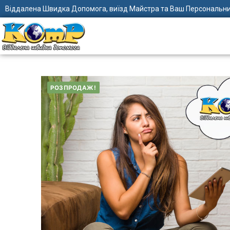
Віддалена Швидка Допомога, виїзд Майстра та Ваш Персональни
РОЗПРОДАЖ!