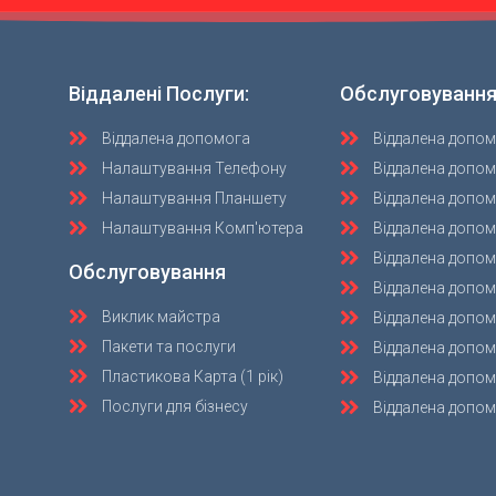
Віддалені Послуги:
Обслуговування
Віддалена допомога
Віддалена допом
Налаштування Телефону
Віддалена допом
Налаштування Планшету
Віддалена допом
Налаштування Комп'ютера
Віддалена допом
Віддалена допом
Обслуговування
Віддалена допо
Виклик майстра
Віддалена допо
Пакети та послуги
Віддалена допо
Пластикова Карта (1 рік)
Віддалена допом
Послуги для бізнесу
Віддалена допом