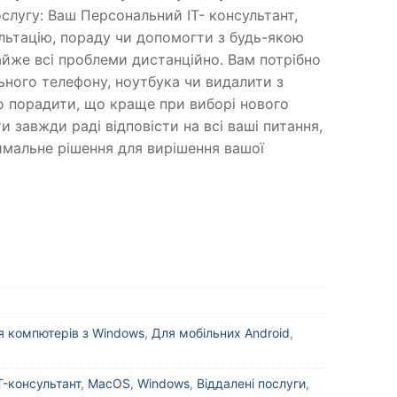
слугу: Ваш Персональний IT- консультант,
льтацію, пораду чи допомогти з будь-якою
йже всі проблеми дистанційно. Вам потрібно
ного телефону, ноутбука чи видалити з
о порадити, що краще при виборі нового
и завжди раді відповісти на всі ваші питання,
имальне рішення для вирішення вашої
я компютерів з Windows
,
Для мобільних Android
,
T-консультант
,
MacOS
,
Windows
,
Віддалені послуги
,