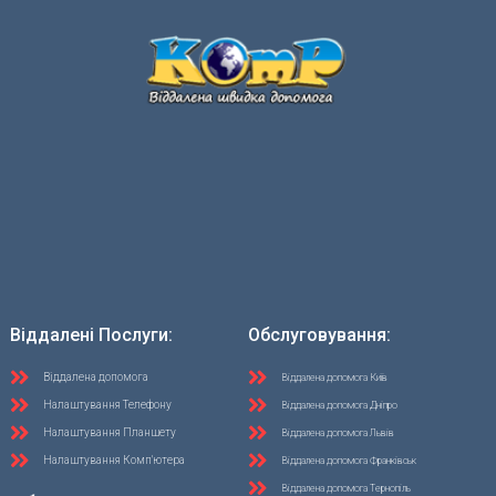
Віддалені Послуги:
Обслуговування:
Віддалена допомога
Віддалена допомога Київ
Налаштування Телефону
Віддалена допомога Дніпро
Налаштування Планшету
Віддалена допомога Львів
Налаштування Комп'ютера
Віддалена допомога Франківськ
Віддалена допомога Тернопіль