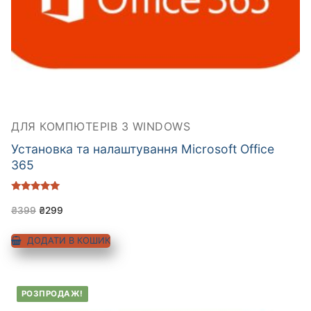
ДЛЯ КОМПЮТЕРІВ З WINDOWS
Установка та налаштування Microsoft Office
365
Оцінено в
5.00
₴
399
₴
299
з 5
ДОДАТИ В КОШИК
РОЗПРОДАЖ!