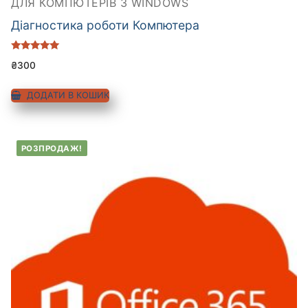
ДЛЯ КОМПЮТЕРІВ З WINDOWS
Діагностика роботи Компютера
Оцінено в
₴
300
5.00
з 5
ДОДАТИ В КОШИК
РОЗПРОДАЖ!