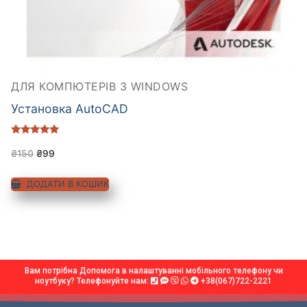
ДЛЯ КОМПЮТЕРІВ З WINDOWS
Установка AutoCAD
Оцінено в
5.00
₴
150
₴
99
з 5
ДОДАТИ В КОШИК
Вам потрібна Допомога в налаштуванні мобільного телефону чи
ноутбуку? Телефонуйте нам:
+38(067)722-2221