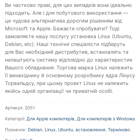
Ви частково праві, для цих випадків вона ідеально
підходить. Але і для побутового використання —
це чудова альтернатива дорогим рішенням від
Microsoft та Apple. Бажаєте спробувати? Тоді
замовляєте нашу послугу установка Linux (Ubuntu,
Debian, etc). Наші технічні спеціалісти підберуть
для Вас необхідний дистрибутив, встановлять та
налаштують систему відповідно до характеристик
Вашого обладнання. Торгова марка Linux належить
її винахіднику й основному розробнику ядра Лінусу
Торвальдсу, при цьому проект Linux не належить
якійсь одній організації чи приватній особі.
Артикул:
2051
Категорії:
Для Apple компютерів
,
Для компютерів з Windows
Позначок:
Debian
,
Linux
,
Ubuntu
,
встановлення
,
Терміново