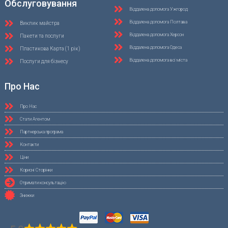
Обслуговування
Віддалена допомога Ужгород
Віддалена допомога Полтава
Виклик майстра
Віддалена допомога Херсон
Пакети та послуги
Віддалена допомога Одеса
Пластикова Карта (1 рік)
Віддалена допомога всі міста
Послуги для бізнесу
Про Нас
Про Нас
Стати Агентом
Партнерська програма
Контакти
Ціни
Корисні Сторінки
Отримати консультацію
Знижки