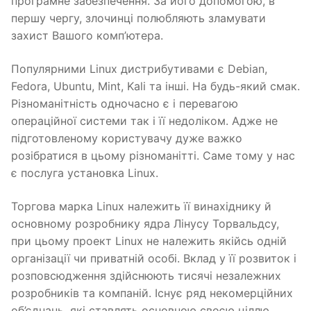
програмне забезпечення. За його допомогою, в
першу чергу, злочинці полюбляють зламувати
захист Вашого комп’ютера.
Популярними Linux дистрибутивами є Debian,
Fedora, Ubuntu, Mint, Kali та інші. На будь-який смак.
Різноманітність одночасно є і перевагою
операційної системи так і її недоліком. Адже не
підготовленому користувачу дуже важко
розібратися в цьому різноманітті. Саме тому у нас
є послуга установка Linux.
Торгова марка Linux належить її винахіднику й
основному розробнику ядра Лінусу Торвальдсу,
при цьому проект Linux не належить якійсь одній
організації чи приватній особі. Вклад у її розвиток і
розповсюдження здійснюють тисячі незалежних
розробників та компаній. Існує ряд некомерційних
об’єднань, які ставлять основною своєю ціллю