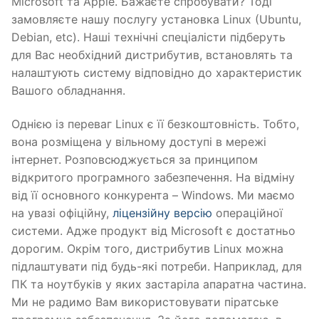
Microsoft та Apple. Бажаєте спробувати? Тоді
замовляєте нашу послугу установка Linux (Ubuntu,
Debian, etc). Наші технічні спеціалісти підберуть
для Вас необхідний дистрибутив, встановлять та
налаштують систему відповідно до характеристик
Вашого обладнання.
Однією із переваг Linux є її безкоштовність. Тобто,
вона розміщена у вільному доступі в мережі
інтернет. Розповсюджується за принципом
відкритого програмного забезпечення. На відміну
від її основного конкурента – Windows. Ми маємо
на увазі офіційну,
ліцензійну версію
операційної
системи. Адже продукт від Microsoft є достатньо
дорогим. Окрім того, дистрибутив Linux можна
підлаштувати під будь-які потреби. Наприклад, для
ПК та ноутбуків у яких застаріла апаратна частина.
Ми не радимо Вам використовувати піратське