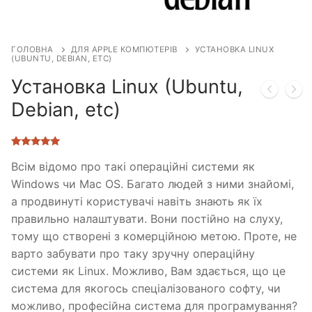
ГОЛОВНА
ДЛЯ APPLE КОМПЮТЕРІВ
УСТАНОВКА LINUX
(UBUNTU, DEBIAN, ETC)
Установка Linux (Ubuntu,
Debian, etc)
Рейтинг
1
5.00
з 5 на
Всім відомо про такі операційні системи як
основі
Windows чи Mac OS. Багато людей з ними знайомі,
опитування
покупця
а продвинуті користувачі навіть знають як їх
правильно налаштувати. Вони постійно на слуху,
тому що створені з комерційною метою. Проте, не
варто забувати про таку зручну операційну
системи як Linux. Можливо, Вам здається, що це
система для якогось спеціалізованого софту, чи
можливо, професійна система для програмування?