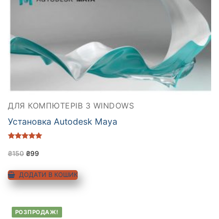
ДЛЯ КОМПЮТЕРІВ З WINDOWS
Установка Autodesk Maya
Оцінено в
5.00
₴
150
₴
99
з 5
ДОДАТИ В КОШИК
РОЗПРОДАЖ!