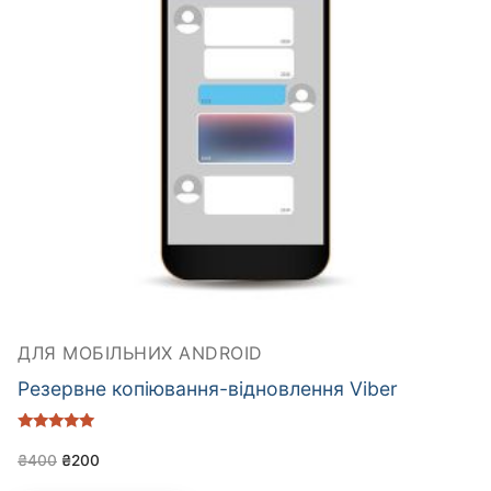
ДЛЯ МОБІЛЬНИХ ANDROID
Резервне копіювання-відновлення Viber
Оцінено в
5.00
₴
400
₴
200
з 5