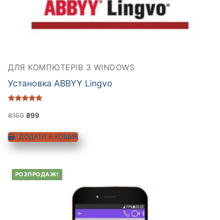
ДЛЯ КОМПЮТЕРІВ З WINDOWS
Установка ABBYY Lingvo
Оцінено в
5.00
₴
150
₴
99
з 5
ДОДАТИ В КОШИК
РОЗПРОДАЖ!