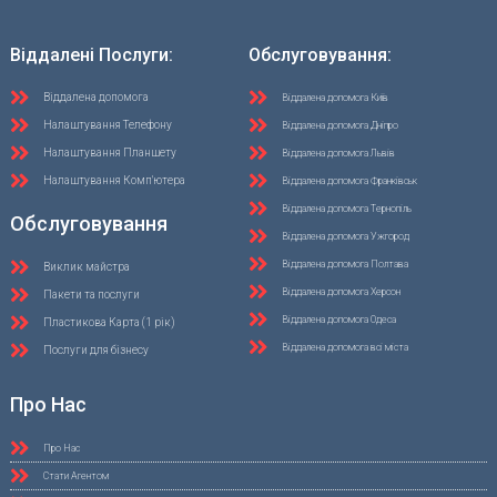
Віддалені Послуги:
Обслуговування:
Віддалена допомога
Віддалена допомога Київ
Налаштування Телефону
Віддалена допомога Дніпро
Налаштування Планшету
Віддалена допомога Львів
Налаштування Комп'ютера
Віддалена допомога Франківськ
Віддалена допомога Тернопіль
Обслуговування
Віддалена допомога Ужгород
Віддалена допомога Полтава
Виклик майстра
Віддалена допомога Херсон
Пакети та послуги
Віддалена допомога Одеса
Пластикова Карта (1 рік)
Віддалена допомога всі міста
Послуги для бізнесу
Про Нас
Про Нас
Стати Агентом