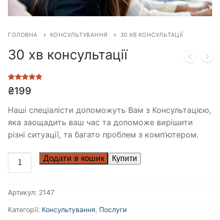
ГОЛОВНА
КОНСУЛЬТУВАННЯ
30 ХВ КОНСУЛЬТАЦІЇ
30 хв консультації
Рейтинг
1
₴
199
5.00
з 5 на
основі
опитування
Наші спеціалісти допоможуть Вам з Консультацією,
покупця
яка заощадить ваш час та допоможе вирішити
різні ситуації, та багато проблем з комп’ютером.
Додати в кошик
Артикул:
2147
Категорії:
Консультування
,
Послуги