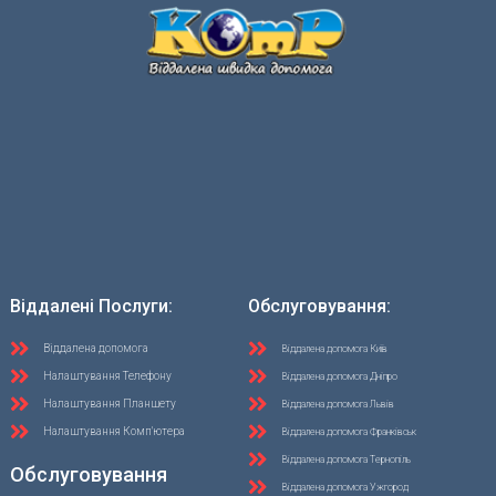
Віддалені Послуги:
Обслуговування:
Віддалена допомога
Віддалена допомога Київ
Налаштування Телефону
Віддалена допомога Дніпро
Налаштування Планшету
Віддалена допомога Львів
Налаштування Комп'ютера
Віддалена допомога Франківськ
Віддалена допомога Тернопіль
Обслуговування
Віддалена допомога Ужгород