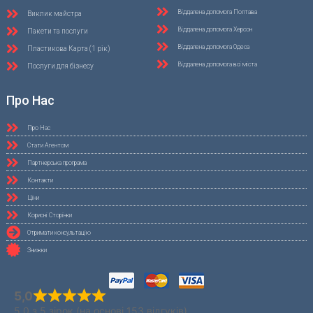
Віддалена допомога Полтава
Виклик майстра
Віддалена допомога Херсон
Пакети та послуги
Віддалена допомога Одеса
Пластикова Карта (1 рік)
Віддалена допомога всі міста
Послуги для бізнесу
Про Нас
Про Нас
Стати Агентом
Партнерська програма
Контакти
Ціни
Корисні Сторінки
Отримати консультацію
Знижки
5,0
5,0 з 5 зірок (на основі 153 відгуків)