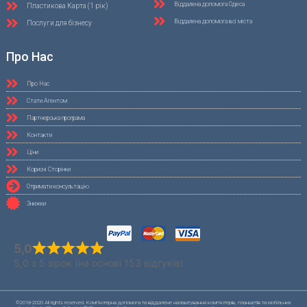
Віддалена допомога Одеса
Пластикова Карта (1 рік)
Віддалена допомога всі міста
Послуги для бізнесу
Про Нас
Про Нас
Стати Агентом
Партнерська програма
Контакти
Ціни
Корисні Сторінки
Отримати консультацію
Знижки
5,0
5,0 з 5 зірок (на основі 153 відгуків)
©2018-2020 All rights reserved. Комп'ютерна допомога та віддалене налаштування комп'ютерів, планшетів та мобільних