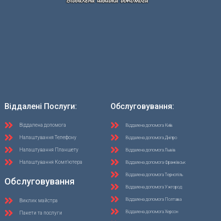
Віддалені Послуги:
Обслуговування:
Віддалена допомога
Віддалена допомога Київ
Налаштування Телефону
Віддалена допомога Дніпро
Налаштування Планшету
Віддалена допомога Львів
Налаштування Комп'ютера
Віддалена допомога Франківськ
Віддалена допомога Тернопіль
Обслуговування
Віддалена допомога Ужгород
Віддалена допомога Полтава
Виклик майстра
Віддалена допомога Херсон
Пакети та послуги